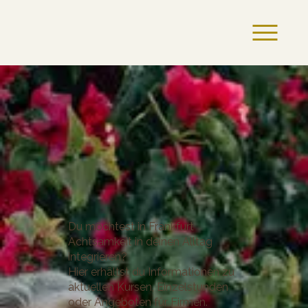
Du möchtest in Frankfurt
Achtsamkeit in deinen Alltag
integrieren?
Hier erhältst du Informationen zu
aktuellen Kursen, Einzelstunden
oder Angeboten für Firmen.