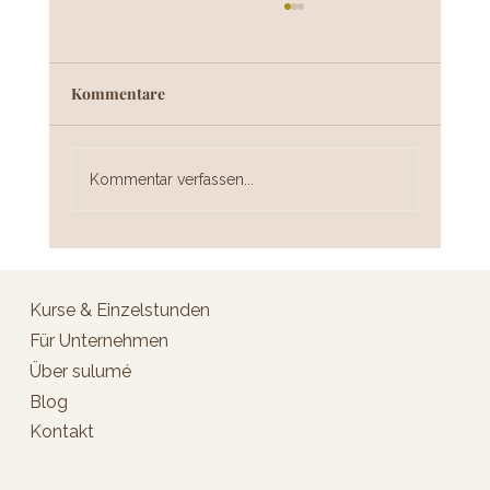
Kommentare
Kommentar verfassen...
Vertrauen statt Kontrolle: Warum die
Krankschreibung ab Tag 1 nach hinten
Kurse & Einzelstunden
losgehen wird
Für Unternehmen
Über sulumé
Blog
Kontakt