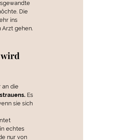
rtsgewandte 
öchte. Die 
ehr ins 
 Arzt gehen. 
 wird 
 an die 
sstrauens.
 Es 
enn sie sich 
ntet 
in echtes 
de nur von 