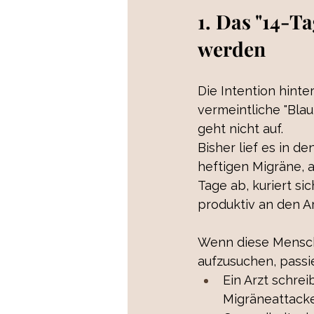
1. Das "14-T
werden
Die Intention hint
vermeintliche "Bla
geht nicht auf.
Bisher lief es in d
heftigen Migräne, 
Tage ab, kuriert si
produktiv an den Ar
Wenn diese Mensch
aufzusuchen, passie
Ein Arzt schre
Migräneattacke 