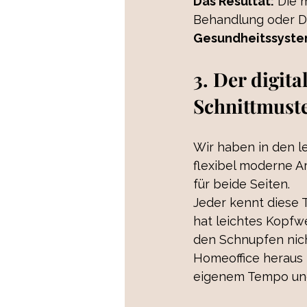
Das Resultat:
 Die 
Behandlung oder Di
Gesundheitssystem 
3. Der digit
Schnittmust
Wir haben in den l
flexibel moderne Ar
für beide Seiten.
Jeder kennt diese T
hat leichtes Kopfw
den Schnupfen nich
Homeoffice heraus 
eigenem Tempo un