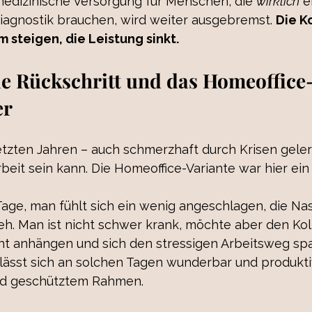
medizinische Versorgung für Menschen, die 
wirklich
 e
agnostik brauchen, wird weiter ausgebremst. 
Die K
steigen, die Leistung sinkt.
ale Rückschritt und das Homeoffice
er
etzten Jahren – auch schmerzhaft durch Krisen gelern
beit sein kann. Die Homeoffice-Variante war hier ei
age, man fühlt sich ein wenig angeschlagen, die Nas
eh. Man ist nicht schwer krank, möchte aber den Kol
t anhängen und sich den stressigen Arbeitsweg spa
lässt sich an solchen Tagen wunderbar und produktiv
d geschütztem Rahmen.