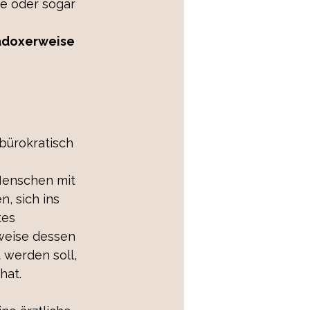
e oder sogar 
adoxerweise 
bürokratisch 
Menschen mit 
, sich ins 
tes 
weise dessen 
 werden soll, 
hat.