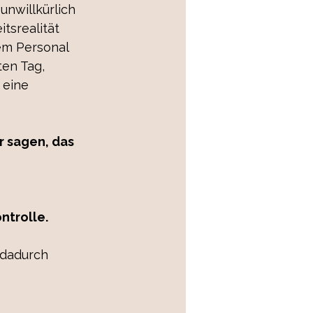
unwillkürlich 
tsrealität 
em Personal 
en Tag,  
 eine 
r sagen, das 
ntrolle.
 dadurch 