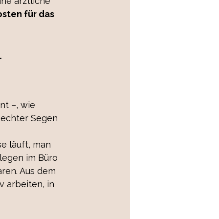
ine ärztliche 
osten für das 
-
t –, wie 
n echter Segen 
e läuft, man 
legen im Büro 
ren. Aus dem 
 arbeiten, in 