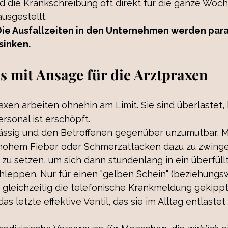
d die Krankschreibung oft direkt für die ganze Woch
usgestellt. 
Die Ausfallzeiten in den Unternehmen werden par
sinken.
ps mit Ansage für die Arztpraxen
en arbeiten ohnehin am Limit. Sie sind überlastet, 
rsonal ist erschöpft.
hrlässig und den Betroffenen gegenüber unzumutbar, 
hohem Fieber oder Schmerzattacken dazu zu zwingen
zu setzen, um sich dann stundenlang in ein überfüll
leppen. Nur für einen "gelben Schein" (beziehungs
s gleichzeitig die telefonische Krankmeldung gekippt
 letzte effektive Ventil, das sie im Alltag entlastet 