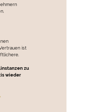
tnehmern 
n.
inen 
Vertrauen ist 
tlichere.
instanzen zu 
xis wieder 
.